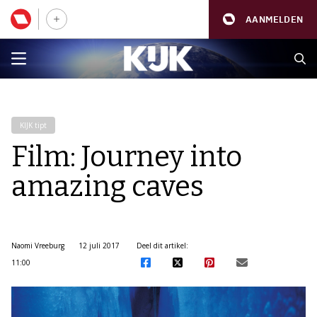
AANMELDEN
KIJK tipt
Film: Journey into
amazing caves
Naomi Vreeburg
12 juli 2017
Deel dit artikel:
11:00