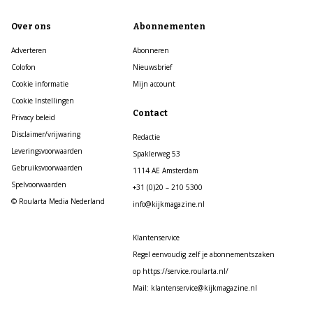
Over ons
Abonnementen
Adverteren
Abonneren
Colofon
Nieuwsbrief
Cookie informatie
Mijn account
Cookie Instellingen
Contact
Privacy beleid
Disclaimer/vrijwaring
Redactie
Leveringsvoorwaarden
Spaklerweg 53
Gebruiksvoorwaarden
1114 AE Amsterdam
Spelvoorwaarden
+31 (0)20 – 210 5300
© Roularta Media Nederland
info@kijkmagazine.nl
Klantenservice
Regel eenvoudig zelf je abonnementszaken
op https://service.roularta.nl/
Mail: klantenservice@kijkmagazine.nl