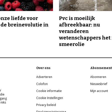
onze liefde voor
Pvc is moeilijk
 de breinevolutie in
afbreekbaar: nu
veranderen
wetenschappers het 
smeerolie
Over ons
Abonnement
Adverteren
Abonneren
Colofon
Nieuwsbrief
r
Cookie informatie
Mijn account
 die
Cookie Instellingen
pgang
 niks
Privacy beleid
Disclaimer/vrijwaring