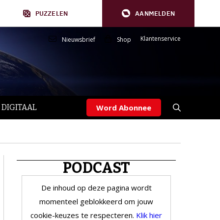
PUZZELEN
AANMELDEN
Klantenservice
Nieuwsbrief
Shop
 DIGITAAL
Word Abonnee
PODCAST
De inhoud op deze pagina wordt
momenteel geblokkeerd om jouw
cookie-keuzes te respecteren.
Klik hier