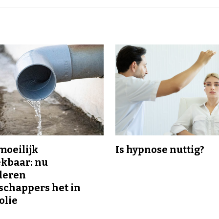
 moeilijk
Is hypnose nuttig?
kbaar: nu
deren
chappers het in
olie