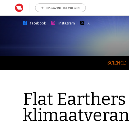
MAGAZINE TOEVOEGEN
facebook
instagram
X
SCIENCE
Flat Earthers
klimaatvera