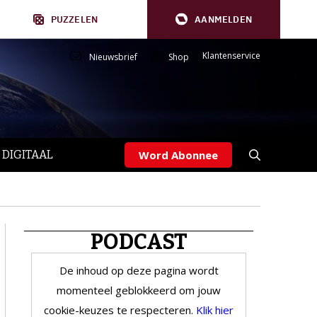
PUZZELEN
AANMELDEN
Klantenservice
Nieuwsbrief
Shop
 DIGITAAL
Word Abonnee
PODCAST
De inhoud op deze pagina wordt
momenteel geblokkeerd om jouw
cookie-keuzes te respecteren.
Klik hier