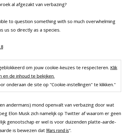
 broek al afgezakt van verbazing?
onsible to question something with so much overwhelming
s us so directly as a species.
18
geblokkeerd om jouw cookie-keuzes te respecteren.
Klik
 en de inhoud te bekijken.
r onderaan de site op "Cookie-instellingen" te klikken."
 (en andermans) mond openvalt van verbazing door wat
roeg Elon Musk zich namelijk op Twitter af waarom er geen
lijk genootschap er wel is voor duizenden platte-aarde-
 aarde is bewezen dat
“.
Mars rond is