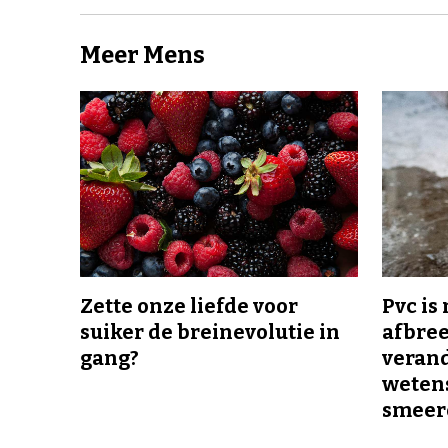
Meer Mens
Zette onze liefde voor
Pvc is
suiker de breinevolutie in
afbree
gang?
veran
wetens
smeer