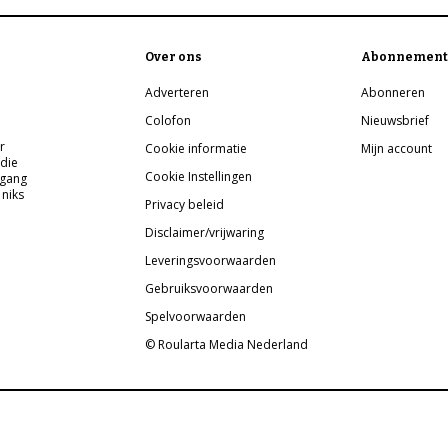
Over ons
Abonnement
Adverteren
Abonneren
Colofon
Nieuwsbrief
r
Cookie informatie
Mijn account
 die
Cookie Instellingen
pgang
 niks
Privacy beleid
Disclaimer/vrijwaring
Leveringsvoorwaarden
Gebruiksvoorwaarden
Spelvoorwaarden
© Roularta Media Nederland