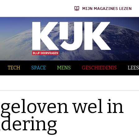
MIJN MAGAZINES LEZEN
TECH
SPACE
MENS
GESCHIEDENIS
LEES
 geloven wel in
ndering