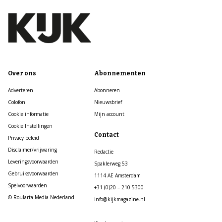
Over ons
Abonnementen
Adverteren
Abonneren
Colofon
Nieuwsbrief
Cookie informatie
Mijn account
Cookie Instellingen
Contact
Privacy beleid
Disclaimer/vrijwaring
Redactie
Leveringsvoorwaarden
Spaklerweg 53
Gebruiksvoorwaarden
1114 AE Amsterdam
Spelvoorwaarden
+31 (0)20 – 210 5300
© Roularta Media Nederland
info@kijkmagazine.nl