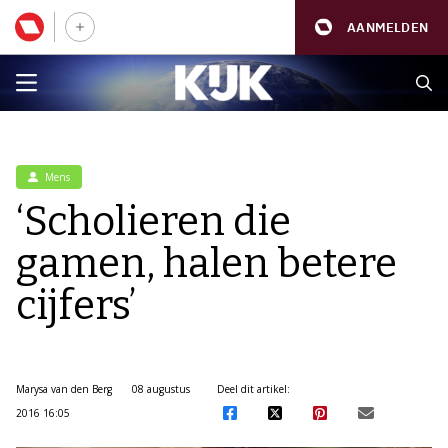
AANMELDEN
Mens
‘Scholieren die
gamen, halen betere
cijfers’
Marysa van den Berg
08 augustus
Deel dit artikel:
2016 16:05