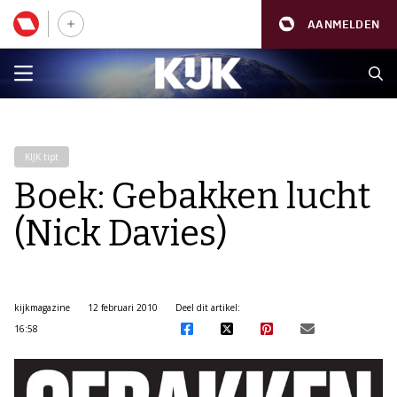
AANMELDEN
KIJK tipt
Boek: Gebakken lucht
(Nick Davies)
kijkmagazine
12 februari 2010
Deel dit artikel:
16:58