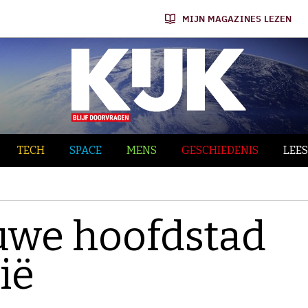
MIJN MAGAZINES LEZEN
TECH
SPACE
MENS
GESCHIEDENIS
LEES
uwe hoofdstad
ië