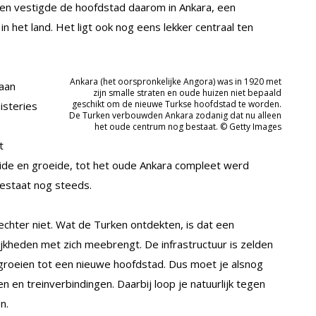
 en vestigde de hoofdstad daarom in Ankara, een
n het land. Het ligt ook nog eens lekker centraal ten
Ankara (het oorspronkelijke Angora) was in 1920 met
aan
zijn smalle straten en oude huizen niet bepaald
geschikt om de nieuwe Turkse hoofdstad te worden.
isteries
De Turken verbouwden Ankara zodanig dat nu alleen
het oude centrum nog bestaat. © Getty Images
t
ide en groeide, tot het oude Ankara compleet werd
bestaat nog steeds.
hter niet. Wat de Turken ontdekten, is dat een
jkheden met zich meebrengt. De infrastructuur is zelden
 groeien tot een nieuwe hoofdstad. Dus moet je alsnog
n en treinverbindingen. Daarbij loop je natuurlijk tegen
n.