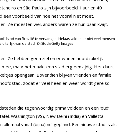
 Janeiro en São Paulo zijn bijvoorbeeld 1 uur en 40
d een voorbeeld van hoe het vooral niet moet.
een. Ze moesten wel, anders waren ze hun baan kwijt.
ofdstad van Brazilië te vervangen. Helaas wilden er niet veel mensen
 uiterlijk van de stad. © iStock/Getty Images
en. Ze hebben geen ziel en er wonen hoofdzakelijk
 mee, maar het maakt een stad erg eenzijdig. Het duurt
keltjes opengaan. Bovendien blijven vrienden en familie
hoofdstad, zodat er veel heen en weer wordt gereisd.
oofdsteden die tegenwoordig prima voldoen en een ‘oud’
fel. Washington (VS), New Delhi (India) en Valletta
jn allemaal vanaf (bijna) nul gepland. Een nieuwe stad is als