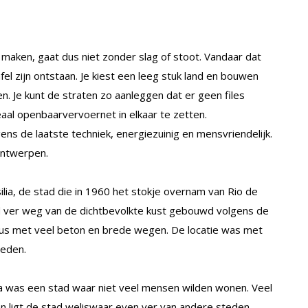
aken, gaat dus niet zonder slag of stoot. Vandaar dat
l zijn ontstaan. Je kiest een leeg stuk land en bouwen
n. Je kunt de straten zo aanleggen dat er geen files
eaal openbaarvervoernet in elkaar te zetten.
s de laatste techniek, energiezuinig en mensvriendelijk.
ontwerpen.
lia, de stad die in 1960 het stokje overnam van Rio de
rd ver weg van de dichtbevolkte kust gebouwd volgens de
dus met veel beton en brede wegen. De locatie was met
teden.
ilia was een stad waar niet veel mensen wilden wonen. Veel
en ligt de stad weliswaar even ver van andere steden,