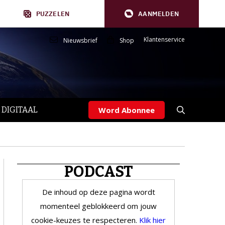
PUZZELEN
AANMELDEN
Klantenservice
Nieuwsbrief
Shop
 DIGITAAL
Word Abonnee
PODCAST
De inhoud op deze pagina wordt
momenteel geblokkeerd om jouw
cookie-keuzes te respecteren.
Klik hier