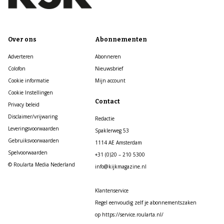
Over ons
Abonnementen
Adverteren
Abonneren
Colofon
Nieuwsbrief
Cookie informatie
Mijn account
Cookie Instellingen
Contact
Privacy beleid
Disclaimer/vrijwaring
Redactie
Leveringsvoorwaarden
Spaklerweg 53
Gebruiksvoorwaarden
1114 AE Amsterdam
Spelvoorwaarden
+31 (0)20 – 210 5300
© Roularta Media Nederland
info@kijkmagazine.nl
Klantenservice
Regel eenvoudig zelf je abonnementszaken
op https://service.roularta.nl/