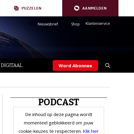
PUZZELEN
AANMELDEN
Klantenservice
Nieuwsbrief
Shop
 DIGITAAL
Word Abonnee
PODCAST
De inhoud op deze pagina wordt
momenteel geblokkeerd om jouw
cookie-keuzes te respecteren.
Klik hier