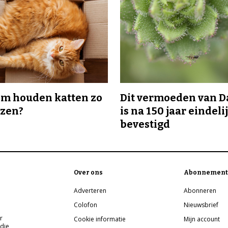
m houden katten zo
Dit vermoeden van 
ozen?
is na 150 jaar eindeli
bevestigd
Over ons
Abonnement
Adverteren
Abonneren
Colofon
Nieuwsbrief
r
Cookie informatie
Mijn account
 die