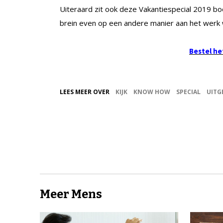
Uiteraard zit ook deze Vakantiespecial 2019 boor
brein even op een andere manier aan het werk w
Bestel he
LEES MEER OVER
KIJK
KNOW HOW
SPECIAL
UITG
Meer Mens