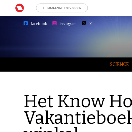
MAGAZINE TOEVOEGEN
facebook
instagram
X
SCIENCE
Het Know H
Vakantieboek 