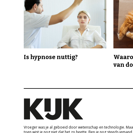
Is hypnose nuttig?
Waaro
van d
Vroeger was je al geboeid door wetenschap en technologie. Maa
toen wist je nog niet dat het zo heette. Ben je nog steeds iemand