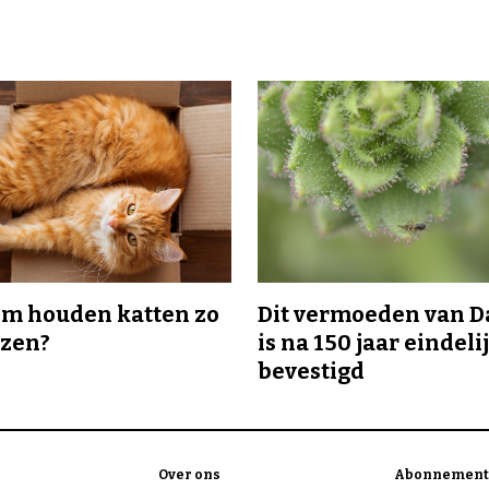
m houden katten zo
Dit vermoeden van 
ozen?
is na 150 jaar eindeli
bevestigd
Over ons
Abonnement