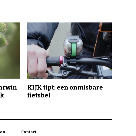
Darwin
KIJK tipt: een onmisbare
jk
fietsbel
en
Contact