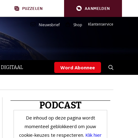
PUZZELEN
AANMELDEN
Klantenservice
Nieuwsbrief
Shop
 DIGITAAL
Word Abonnee
PODCAST
De inhoud op deze pagina wordt
momenteel geblokkeerd om jouw
cookie-keuzes te respecteren.
Klik hier