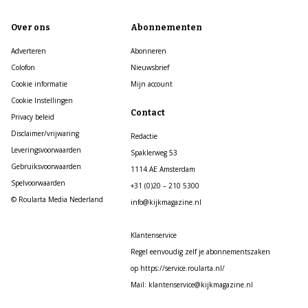
Over ons
Abonnementen
Adverteren
Abonneren
Colofon
Nieuwsbrief
Cookie informatie
Mijn account
Cookie Instellingen
Contact
Privacy beleid
Disclaimer/vrijwaring
Redactie
Leveringsvoorwaarden
Spaklerweg 53
Gebruiksvoorwaarden
1114 AE Amsterdam
Spelvoorwaarden
+31 (0)20 – 210 5300
© Roularta Media Nederland
info@kijkmagazine.nl
Klantenservice
Regel eenvoudig zelf je abonnementszaken
op https://service.roularta.nl/
Mail: klantenservice@kijkmagazine.nl