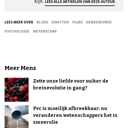
KIJK.
.
LEES ALLE ARTIKELEN VAN DEZE AUTEUR
LEES MEER OVER
BLOED
EIWITTEN
FILMS
GENEESKUNDE
PSYCHOLOGIE
WETENSCHAP
Meer Mens
Zette onze liefde voor suiker de
breinevolutie in gang?
Pvc is moeilijk afbreekbaar: nu
veranderen wetenschappers het in
smeerolie