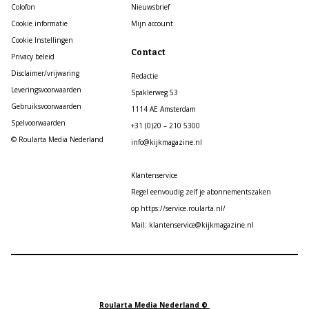
Colofon
Nieuwsbrief
Cookie informatie
Mijn account
Cookie Instellingen
Contact
Privacy beleid
Disclaimer/vrijwaring
Redactie
Leveringsvoorwaarden
Spaklerweg 53
Gebruiksvoorwaarden
1114 AE Amsterdam
Spelvoorwaarden
+31 (0)20 – 210 5300
© Roularta Media Nederland
info@kijkmagazine.nl
Klantenservice
Regel eenvoudig zelf je abonnementszaken
op https://service.roularta.nl/
Mail: klantenservice@kijkmagazine.nl
Roularta Media Nederland ©