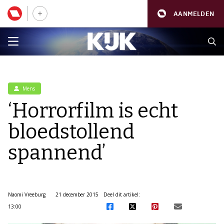
AANMELDEN
Mens
‘Horrorfilm is echt
bloedstollend
spannend’
Naomi Vreeburg
21 december 2015
Deel dit artikel:
13:00