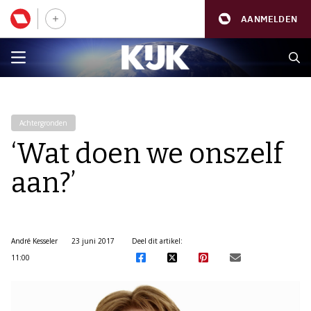
AANMELDEN
Achtergronden
‘Wat doen we onszelf
aan?’
André Kesseler
23 juni 2017
Deel dit artikel:
11:00