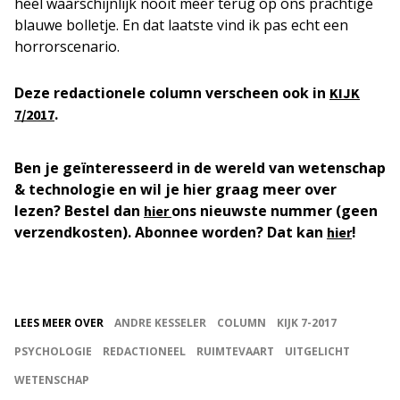
heel waarschijnlijk nooit meer terug op ons prachtige
blauwe bolletje. En dat laatste vind ik pas echt een
horrorscenario.
Deze redactionele column verscheen ook in
KIJK
.
7/2017
Ben je geïnteresseerd in de wereld van wetenschap
& technologie en wil je hier graag meer over
lezen? Bestel dan
ons nieuwste nummer (geen
hier
verzendkosten). Abonnee worden? Dat kan
!
hier
LEES MEER OVER
ANDRE KESSELER
COLUMN
KIJK 7-2017
PSYCHOLOGIE
REDACTIONEEL
RUIMTEVAART
UITGELICHT
WETENSCHAP