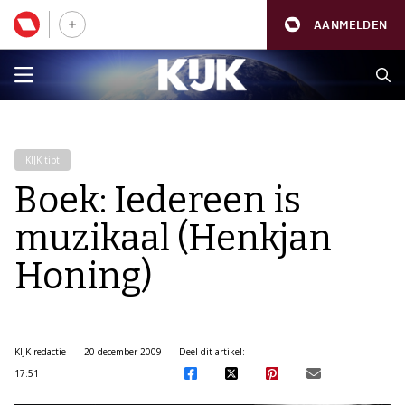
AANMELDEN
KIJK tipt
Boek: Iedereen is
muzikaal (Henkjan
Honing)
KIJK-redactie
20 december 2009
Deel dit artikel:
17:51