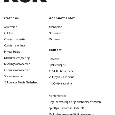
Over ons
Abonnementen
Adverteren
Abonneren
Colofon
Nieuwsbrief
Cookie informatie
Mijn account
Cookie Instellingen
Contact
Privacy beleid
Disclaimer/vrijwaring
Redactie
Leveringsvoorwaarden
Spaklerweg 53
Gebruiksvoorwaarden
1114 AE Amsterdam
Spelvoorwaarden
+31 (0)20 – 210 5300
© Roularta Media Nederland
info@kijkmagazine.nl
Klantenservice
Regel eenvoudig zelf je abonnementszaken
op https://service.roularta.nl/
Mail: klantenservice@kijkmagazine.nl