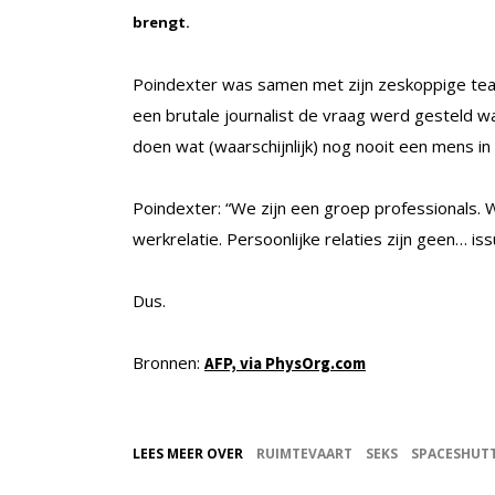
brengt.
Poindexter was samen met zijn zeskoppige tea
een brutale journalist de vraag werd gesteld 
doen wat (waarschijnlijk) nog nooit een mens i
Poindexter: “We zijn een groep professionals
werkrelatie. Persoonlijke relaties zijn geen… i
Dus.
Bronnen:
AFP, via PhysOrg.com
LEES MEER OVER
RUIMTEVAART
SEKS
SPACESHUT