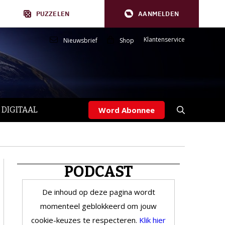
PUZZELEN
AANMELDEN
Klantenservice
Nieuwsbrief
Shop
 DIGITAAL
Word Abonnee
PODCAST
De inhoud op deze pagina wordt
momenteel geblokkeerd om jouw
cookie-keuzes te respecteren.
Klik hier