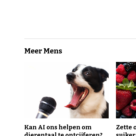
Meer Mens
Kan AI ons helpen om
Zette 
dierentaal te ontcijferen?
suiker