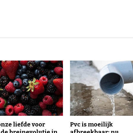
onze liefde voor
Pvc is moeilijk
 de breinevolutie in
afbreekbaar: nu