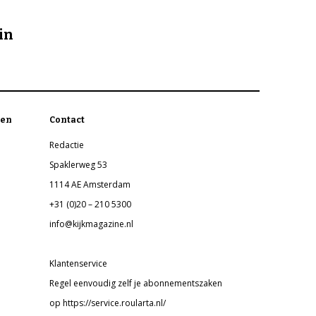
in
en
Contact
Redactie
Spaklerweg 53
1114 AE Amsterdam
+31 (0)20 – 210 5300
info@kijkmagazine.nl
Klantenservice
Regel eenvoudig zelf je abonnementszaken
op https://service.roularta.nl/