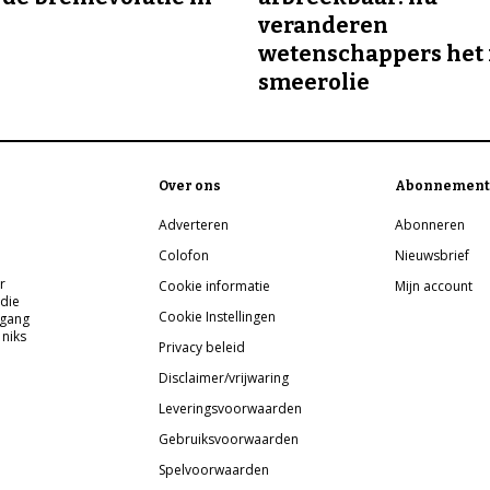
veranderen
wetenschappers het 
smeerolie
Over ons
Abonnement
Adverteren
Abonneren
Colofon
Nieuwsbrief
r
Cookie informatie
Mijn account
 die
Cookie Instellingen
pgang
 niks
Privacy beleid
Disclaimer/vrijwaring
Leveringsvoorwaarden
Gebruiksvoorwaarden
Spelvoorwaarden