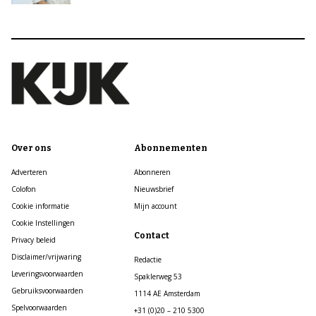
Over ons
Abonnementen
Adverteren
Abonneren
Colofon
Nieuwsbrief
Cookie informatie
Mijn account
Cookie Instellingen
Contact
Privacy beleid
Disclaimer/vrijwaring
Redactie
Leveringsvoorwaarden
Spaklerweg 53
Gebruiksvoorwaarden
1114 AE Amsterdam
Spelvoorwaarden
+31 (0)20 – 210 5300