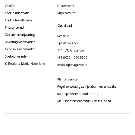
Colofon
Nieuwsbrief
Cookie informatie
Mijn account
Cookie Instellingen
Contact
Privacy beleid
Disclaimer/vrijwaring
Redactie
Leveringsvoorwaarden
Spaklerweg 53
Gebruiksvoorwaarden
1114 AE Amsterdam
Spelvoorwaarden
+31 (0)20 – 210 5300
© Roularta Media Nederland
info@kijkmagazine.nl
Klantenservice
Regel eenvoudig zelf je abonnementszaken
op https://service.roularta.nl/
Mail: klantenservice@kijkmagazine.nl