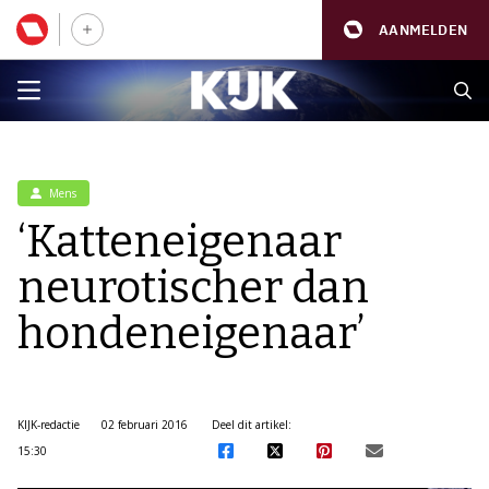
AANMELDEN
Mens
‘Katteneigenaar
neurotischer dan
hondeneigenaar’
KIJK-redactie
02 februari 2016
Deel dit artikel:
15:30