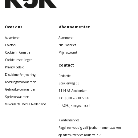
Over ons
Abonnementen
Adverteren
Abonneren
Colofon
Nieuwsbrief
Cookie informatie
Mijn account
Cookie Instellingen
Contact
Privacy beleid
Disclaimer/vrijwaring
Redactie
Leveringsvoorwaarden
Spaklerweg 53
Gebruiksvoorwaarden
1114 AE Amsterdam
Spelvoorwaarden
+31 (0)20 – 210 5300
© Roularta Media Nederland
info@kijkmagazine.nl
Klantenservice
Regel eenvoudig zelf je abonnementszaken
op https://service.roularta.nl/