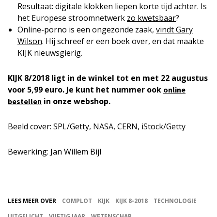
Resultaat: digitale klokken liepen korte tijd achter. Is
het Europese stroomnetwerk
zo kwetsbaar
?
Online-porno is een ongezonde zaak,
vindt Gary
Wilson
. Hij schreef er een boek over, en dat maakte
KIJK nieuwsgierig.
KIJK 8/2018 ligt in de winkel tot en met 22 augustus
voor 5,99 euro. Je kunt het nummer ook
online
in onze webshop.
bestellen
Beeld cover: SPL/Getty, NASA, CERN, iStock/Getty
Bewerking: Jan Willem Bijl
LEES MEER OVER
COMPLOT
KIJK
KIJK 8-2018
TECHNOLOGIE
UITGELICHT
VIJFTIG JAAR
WETENSCHAP