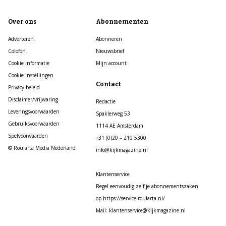
Over ons
Abonnementen
Adverteren
Abonneren
Colofon
Nieuwsbrief
Cookie informatie
Mijn account
Cookie Instellingen
Contact
Privacy beleid
Disclaimer/vrijwaring
Redactie
Leveringsvoorwaarden
Spaklerweg 53
Gebruiksvoorwaarden
1114 AE Amsterdam
Spelvoorwaarden
+31 (0)20 – 210 5300
© Roularta Media Nederland
info@kijkmagazine.nl
Klantenservice
Regel eenvoudig zelf je abonnementszaken
op https://service.roularta.nl/
Mail: klantenservice@kijkmagazine.nl