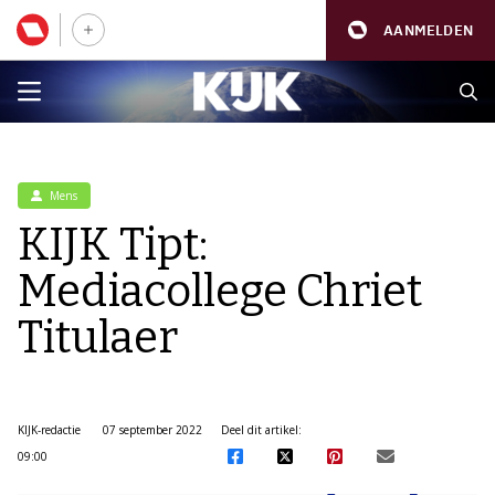
AANMELDEN
Mens
KIJK Tipt:
Mediacollege Chriet
Titulaer
KIJK-redactie
07 september 2022
Deel dit artikel:
09:00