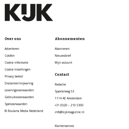
Over ons
Abonnementen
Adverteren
Abonneren
Colofon
Nieuwsbrief
Cookie informatie
Mijn account
Cookie Instellingen
Contact
Privacy beleid
Disclaimer/vrijwaring
Redactie
Leveringsvoorwaarden
Spaklerweg 53
Gebruiksvoorwaarden
1114 AE Amsterdam
Spelvoorwaarden
+31 (0)20 – 210 5300
© Roularta Media Nederland
info@kijkmagazine.nl
Klantenservice