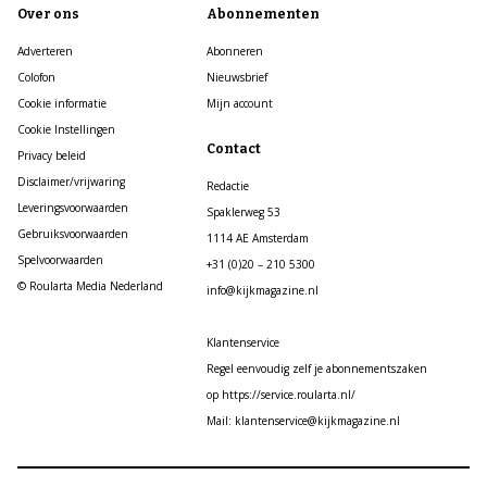
Over ons
Abonnementen
Adverteren
Abonneren
Colofon
Nieuwsbrief
Cookie informatie
Mijn account
Cookie Instellingen
Contact
Privacy beleid
Disclaimer/vrijwaring
Redactie
Leveringsvoorwaarden
Spaklerweg 53
Gebruiksvoorwaarden
1114 AE Amsterdam
Spelvoorwaarden
+31 (0)20 – 210 5300
© Roularta Media Nederland
info@kijkmagazine.nl
Klantenservice
Regel eenvoudig zelf je abonnementszaken
op https://service.roularta.nl/
Mail: klantenservice@kijkmagazine.nl