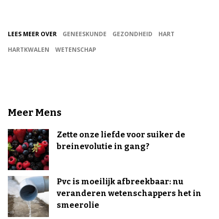
LEES MEER OVER
GENEESKUNDE
GEZONDHEID
HART
HARTKWALEN
WETENSCHAP
Meer Mens
Zette onze liefde voor suiker de
breinevolutie in gang?
Pvc is moeilijk afbreekbaar: nu
veranderen wetenschappers het in
smeerolie