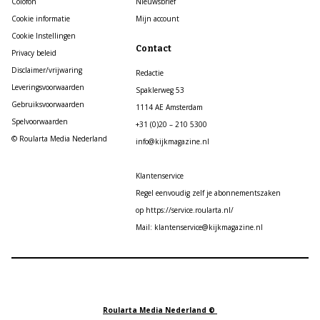
Colofon
Nieuwsbrief
Cookie informatie
Mijn account
Cookie Instellingen
Contact
Privacy beleid
Disclaimer/vrijwaring
Redactie
Leveringsvoorwaarden
Spaklerweg 53
Gebruiksvoorwaarden
1114 AE Amsterdam
Spelvoorwaarden
+31 (0)20 – 210 5300
© Roularta Media Nederland
info@kijkmagazine.nl
Klantenservice
Regel eenvoudig zelf je abonnementszaken
op https://service.roularta.nl/
Mail: klantenservice@kijkmagazine.nl
Roularta Media Nederland ©