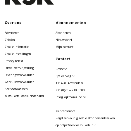
Over ons
Abonnementen
Adverteren
Abonneren
Colofon
Nieuwsbrief
Cookie informatie
Mijn account
Cookie Instellingen
Contact
Privacy beleid
Disclaimer/vrijwaring
Redactie
Leveringsvoorwaarden
Spaklerweg 53
Gebruiksvoorwaarden
1114 AE Amsterdam
Spelvoorwaarden
+31 (0)20 – 210 5300
© Roularta Media Nederland
info@kijkmagazine.nl
Klantenservice
Regel eenvoudig zelf je abonnementszaken
op https://service.roularta.nl/