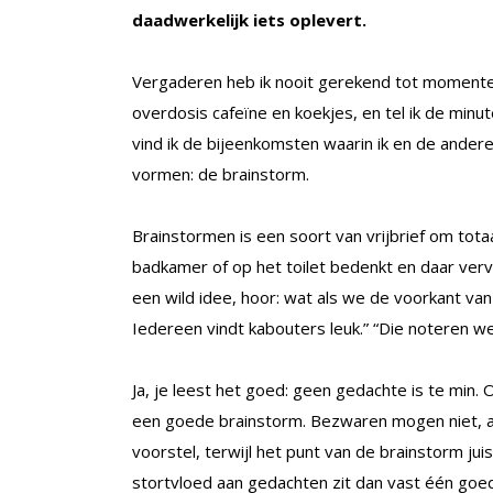
daadwerkelijk iets oplevert.
Vergaderen heb ik nooit gerekend tot momenten
overdosis cafeïne en koekjes, en tel ik de minut
vind ik de bijeenkomsten waarin ik en de ande
vormen: de brainstorm.
Brainstormen is een soort van vrijbrief om tota
badkamer of op het toilet bedenkt en daar ver
een wild idee, hoor: wat als we de voorkant va
Iedereen vindt kabouters leuk.” “Die noteren we
Ja, je leest het goed: geen gedachte is te min.
een goede brainstorm. Bezwaren mogen niet, an
voorstel, terwijl het punt van de brainstorm ju
stortvloed aan gedachten zit dan vast één goe