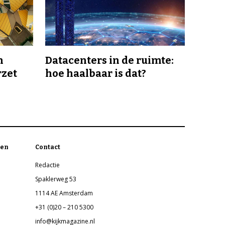
n
Datacenters in de ruimte:
rzet
hoe haalbaar is dat?
en
Contact
Redactie
Spaklerweg 53
1114 AE Amsterdam
+31 (0)20 – 210 5300
info@kijkmagazine.nl