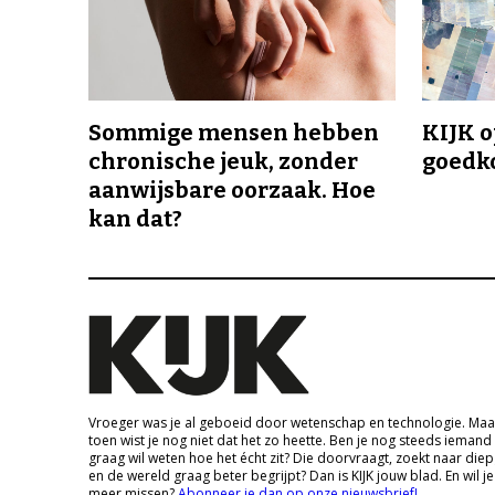
Sommige mensen hebben
KIJK o
chronische jeuk, zonder
goedk
aanwijsbare oorzaak. Hoe
kan dat?
Vroeger was je al geboeid door wetenschap en technologie. Maa
toen wist je nog niet dat het zo heette. Ben je nog steeds iemand
graag wil weten hoe het écht zit? Die doorvraagt, zoekt naar die
en de wereld graag beter begrijpt? Dan is KIJK jouw blad. En wil je
meer missen?
Abonneer je dan op onze nieuwsbrief!