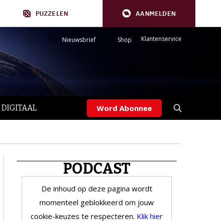
PUZZELEN
AANMELDEN
Klantenservice
Nieuwsbrief
Shop
 DIGITAAL
Word Abonnee
PODCAST
De inhoud op deze pagina wordt
momenteel geblokkeerd om jouw
cookie-keuzes te respecteren.
Klik hier