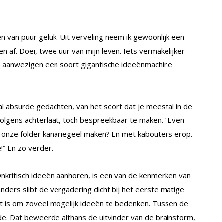
 van puur geluk. Uit verveling neem ik gewoonlijk een
en af. Doei, twee uur van mijn leven. Iets vermakelijker
re aanwezigen een soort gigantische ideeënmachine
al absurde gedachten, van het soort dat je meestal in de
volgens achterlaat, toch bespreekbaar te maken. “Even
n onze folder kanariegeel maken? En met kabouters erop.
!” En zo verder.
 Onkritisch ideeën aanhoren, is een van de kenmerken van
ders slibt de vergadering dicht bij het eerste matige
ist is om zoveel mogelijk ideeën te bedenken. Tussen de
de. Dat beweerde althans de uitvinder van de brainstorm,