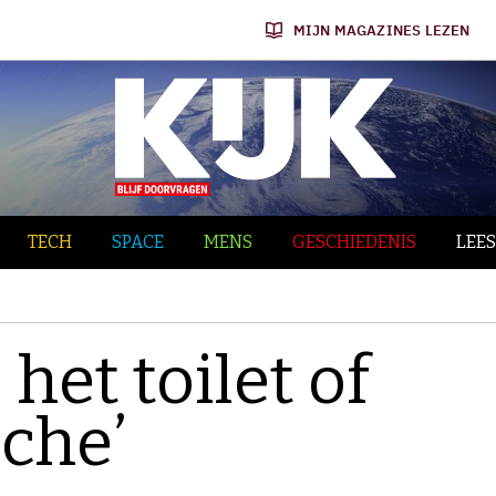
MIJN MAGAZINES LEZEN
TECH
SPACE
MENS
GESCHIEDENIS
LEES
het toilet of
che’