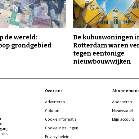
p de wereld:
De kubuswoningen i
oop grondgebied
Rotterdam waren ve
tegen eentonige
nieuwbouwwijken
Over ons
Abonnement
Adverteren
Abonneren
Colofon
Nieuwsbrief
r
Cookie informatie
Mijn account
 die
Cookie Instellingen
pgang
 niks
Privacy beleid