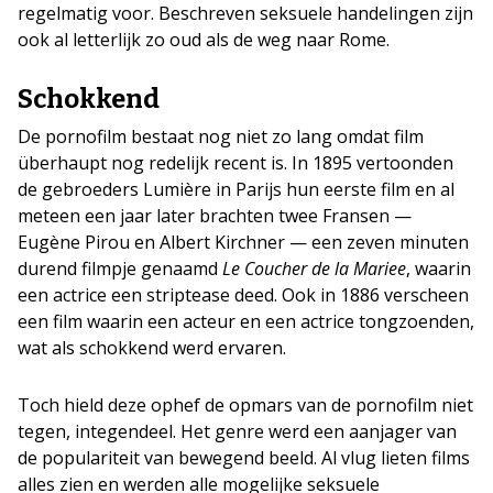
regelmatig voor. Beschreven seksuele handelingen zijn
ook al letterlijk zo oud als de weg naar Rome.
Schokkend
De pornofilm bestaat nog niet zo lang omdat film
überhaupt nog redelijk recent is. In 1895 vertoonden
de gebroeders
Lumière
in Parijs hun eerste film en al
meteen een jaar later brachten twee Fransen —
Eug
è
ne
Pirou
en Albert Kirchner
— een zeven minuten
durend filmpje genaamd
Le Coucher de la
Mariee
, wa
arin
een actrice een striptease
deed. Ook in 1886 verscheen
een film waarin een acteur en een actrice tongzoenden,
wat als schokkend werd ervaren.
Toch hield deze ophef de opmars van de pornofilm niet
tegen, integendeel. Het genre werd een aanjager van
de populariteit van bewegend beeld. Al vlug lieten films
alles zien en werden alle mogelijke seksuele