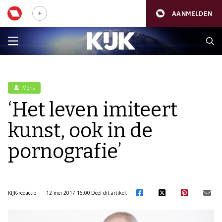
AANMELDEN
Mens
‘Het leven imiteert
kunst, ook in de
pornografie’
KIJK-redactie
12 mei 2017 16:00
Deel dit artikel: