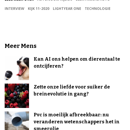
INTERVIEW
KIJK 11-2020
LIGHTYEAR ONE
TECHNOLOGIE
Meer Mens
Kan AI ons helpen om dierentaal te
ontcijferen?
Zette onze liefde voor suiker de
breinevolutie in gang?
Pvc is moeilijk afbreekbaar: nu
veranderen wetenschappers het in
smeerolie