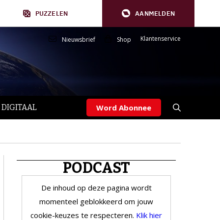
PUZZELEN
AANMELDEN
Klantenservice
Nieuwsbrief
Shop
 DIGITAAL
Word Abonnee
PODCAST
De inhoud op deze pagina wordt
momenteel geblokkeerd om jouw
cookie-keuzes te respecteren.
Klik hier