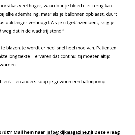
 borstkas veel hoger, waardoor je bloed niet terug kan
ij elke ademhaling, maar als je ballonnen opblaast, duurt
us ook langer verhoogd. Als je uitgeblazen bent, krijg je
d weg dat in de wachtrij stond.”
te blazen. Je wordt er heel snel heel moe van. Patiënten
 longziekte – ervaren dat continu: zij moeten altijd
 worden.
st leuk – en anders koop je gewoon een ballonpomp.
ordt’? Mail hem naar
! Deze vraag
info@kijkmagazine.nl