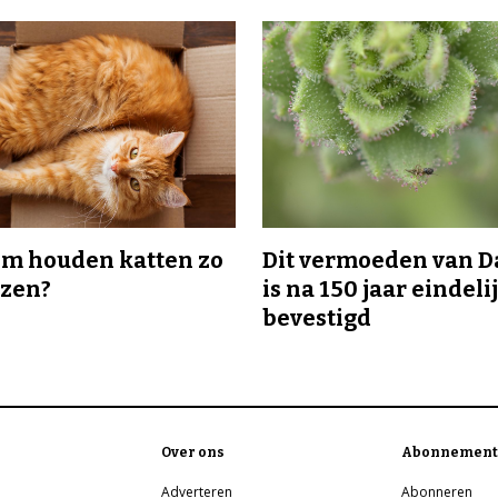
m houden katten zo
Dit vermoeden van 
ozen?
is na 150 jaar eindeli
bevestigd
Over ons
Abonnement
Adverteren
Abonneren