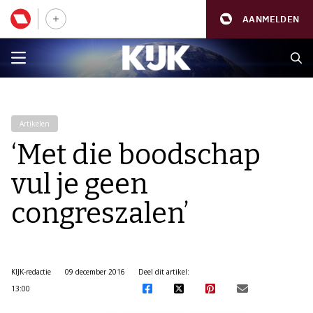
AANMELDEN
Artikelen
‘Met die boodschap
vul je geen
congreszalen’
KIJK-redactie
09 december 2016
Deel dit artikel:
13:00