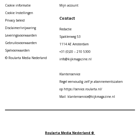
Cookie informatie
Mijn account
Cookie Instellingen
Contact
Privacy beleid
Disclaimer/vrijwaring
Redactie
Leveringsvoorwaarden
Spaklerweg 53
Gebruiksvoorwaarden
1114 AE Amsterdam
Spelvoorwaarden
+31 (0)20 – 210 5300
© Roularta Media Nederland
info@kijkmagazine.nl
Klantenservice
Regel eenvoudig zelf je abonnementszaken
op https://service.roularta.nl/
Mail: klantenservice@kijkmagazine.nl
Roularta Media Nederland ©