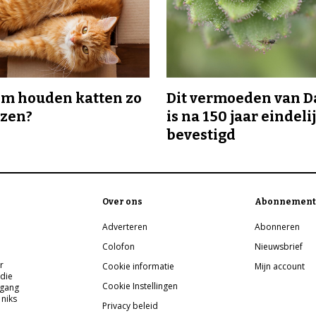
m houden katten zo
Dit vermoeden van 
ozen?
is na 150 jaar eindeli
bevestigd
Over ons
Abonnement
Adverteren
Abonneren
Colofon
Nieuwsbrief
r
Cookie informatie
Mijn account
 die
Cookie Instellingen
pgang
 niks
Privacy beleid