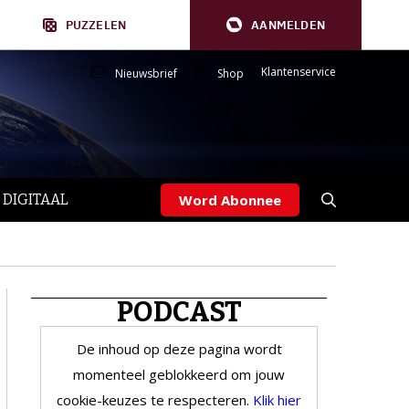
PUZZELEN
AANMELDEN
Klantenservice
Nieuwsbrief
Shop
 DIGITAAL
Word Abonnee
PODCAST
De inhoud op deze pagina wordt
momenteel geblokkeerd om jouw
cookie-keuzes te respecteren.
Klik hier