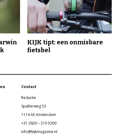
Darwin
KIJK tipt: een onmisbare
jk
fietsbel
en
Contact
Redactie
Spaklerweg 53
1114 AE Amsterdam
+31 (0)20 – 210 5300
info@kijkmagazine.nl