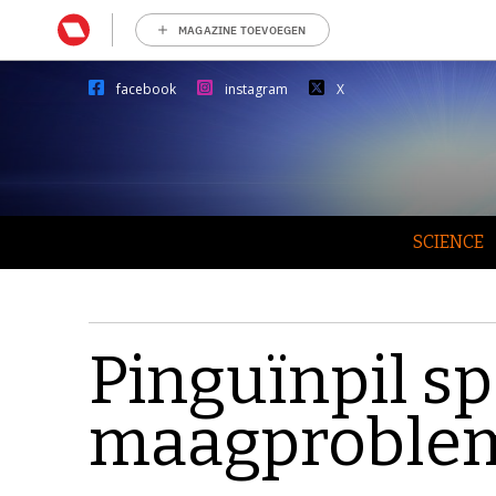
MAGAZINE TOEVOEGEN
facebook
instagram
X
SCIENCE
Pinguïnpil s
maagproble