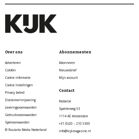
Over ons
Abonnementen
Adverteren
Abonneren
Colofon
Nieuwsbrief
Cookie informatie
Mijn account
Cookie Instellingen
Contact
Privacy beleid
Disclaimer/vrijwaring
Redactie
Leveringsvoorwaarden
Spaklerweg 53
Gebruiksvoorwaarden
1114 AE Amsterdam
Spelvoorwaarden
+31 (0)20 – 210 5300
© Roularta Media Nederland
info@kijkmagazine.nl