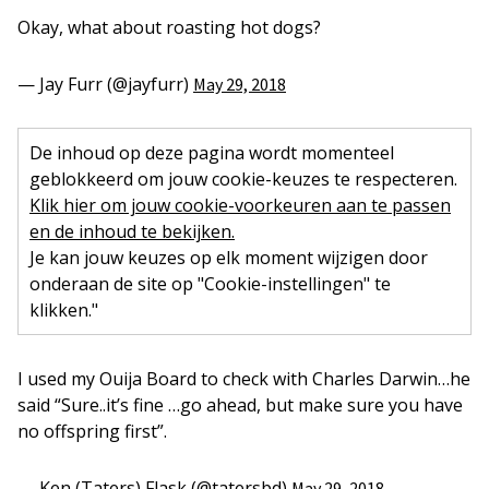
Okay, what about roasting hot dogs?
— Jay Furr (@jayfurr)
May 29, 2018
De inhoud op deze pagina wordt momenteel
geblokkeerd om jouw cookie-keuzes te respecteren.
Klik hier om jouw cookie-voorkeuren aan te passen
en de inhoud te bekijken.
Je kan jouw keuzes op elk moment wijzigen door
onderaan de site op "Cookie-instellingen" te
klikken."
I used my Ouija Board to check with Charles Darwin…he
said “Sure..it’s fine …go ahead, but make sure you have
no offspring first”.
— Ken (Taters) Flask (@tatersbd)
May 29, 2018