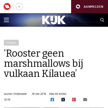
AANMELDEN
Filmpjes
‘Rooster geen
marshmallows bij
vulkaan Kilauea’
Laurien Onderwater
30 mei 2018
Deel dit artikel:
10:59