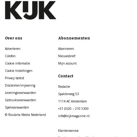
Over ons
Abonnementen
Adverteren
Abonneren
Colofon
Nieuwsbrief
Cookie informatie
Mijn account
Cookie Instellingen
Contact
Privacy beleid
Disclaimer/vrijwaring
Redactie
Leveringsvoorwaarden
Spaklerweg 53
Gebruiksvoorwaarden
1114 AE Amsterdam
Spelvoorwaarden
+31 (0)20 – 210 5300
© Roularta Media Nederland
info@kijkmagazine.nl
Klantenservice