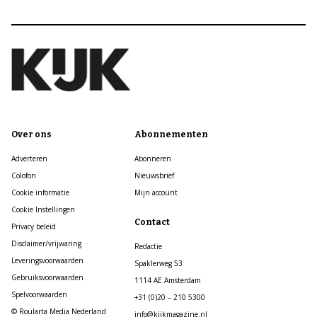
Over ons
Abonnementen
Adverteren
Abonneren
Colofon
Nieuwsbrief
Cookie informatie
Mijn account
Cookie Instellingen
Contact
Privacy beleid
Disclaimer/vrijwaring
Redactie
Leveringsvoorwaarden
Spaklerweg 53
Gebruiksvoorwaarden
1114 AE Amsterdam
Spelvoorwaarden
+31 (0)20 – 210 5300
© Roularta Media Nederland
info@kijkmagazine.nl