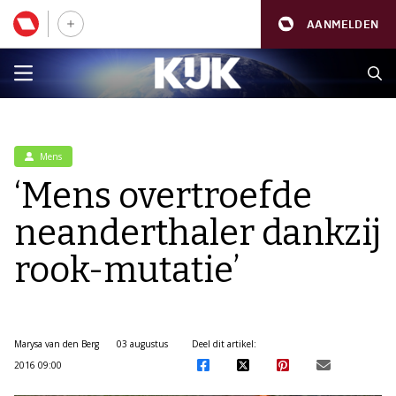
AANMELDEN
Mens
‘Mens overtroefde
neanderthaler dankzij
rook-mutatie’
Marysa van den Berg
03 augustus
Deel dit artikel:
2016 09:00