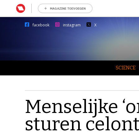
MAGAZINE TOEVOEGEN
facebook
instagram
X
SCIENCE
Menselijke ‘o
sturen celon