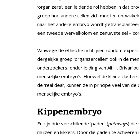
‘organizers’, een leidende rol hebben in dat pro
groep hoe andere cellen zich moeten ontwikkele
naar het andere embryo wordt getransplanteerd
een tweede wervelkolom en zenuwstelsel – co
Vanwege de ethische richtlijnen rondom experi
dergelijke groep ‘organizercellen’ ook in de me
onderzoekers, onder leiding van Ali H. Brivanlo
menselijke embryo’s. Hoewel de kleine clusters
de ‘real deal’, kunnen ze in principe veel van 
menselijke embryo’s.
Kippenembryo
Er zijn drie verschillende ‘paden’ (
pathways
) die
muizen en kikkers. Door díe paden te activeren