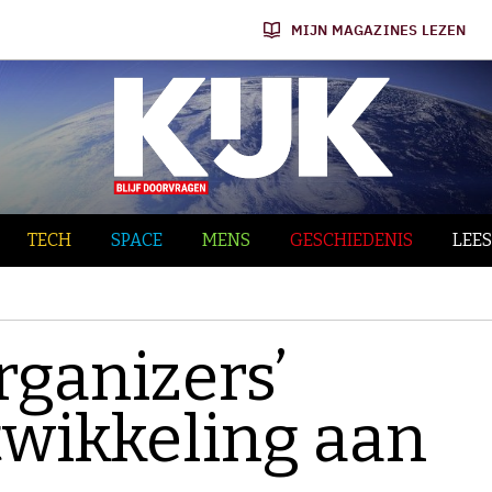
MIJN MAGAZINES LEZEN
TECH
SPACE
MENS
GESCHIEDENIS
LEES
rganizers’
twikkeling aan