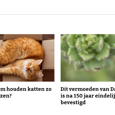
m houden katten zo
Dit vermoeden van 
ozen?
is na 150 jaar eindeli
bevestigd