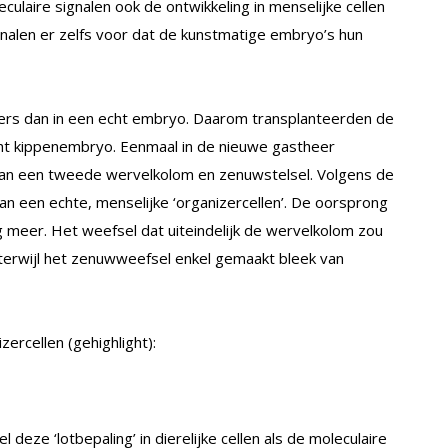
culaire signalen ook de ontwikkeling in menselijke cellen
gnalen er zelfs voor dat de kunstmatige embryo’s hun
ders dan in een echt embryo. Daarom transplanteerden de
ht kippenembryo. Eenmaal in de nieuwe gastheer
van een tweede wervelkolom en zenuwstelsel. Volgens de
n een echte, menselijke ‘organizercellen’. De oorsprong
 meer. Het weefsel dat uiteindelijk de wervelkolom zou
, terwijl het zenuwweefsel enkel gemaakt bleek van
ercellen (gehighlight):
eze ‘lotbepaling’ in dierelijke cellen als de moleculaire