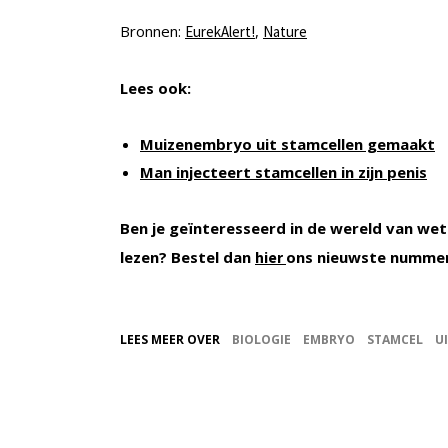
Bronnen:
,
EurekAlert!
Nature
Lees ook:
Muizenembryo uit stamcellen gemaakt
Man injecteert stamcellen in zijn penis
Ben je geïnteresseerd in de wereld van wet
lezen? Bestel dan
ons nieuwste numme
hier
LEES MEER OVER
BIOLOGIE
EMBRYO
STAMCEL
U