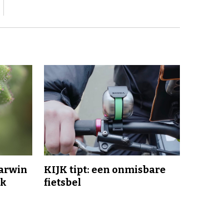
Darwin
KIJK tipt: een onmisbare
jk
fietsbel