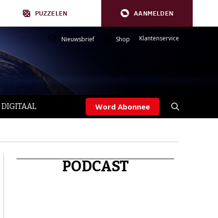
PUZZELEN
AANMELDEN
Klantenservice
Nieuwsbrief
Shop
 DIGITAAL
Word Abonnee
PODCAST