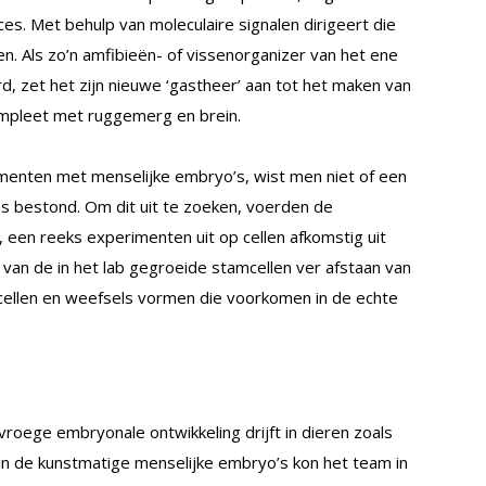
ces. Met behulp van moleculaire signalen dirigeert die
n. Als zo’n amfibieën- of vissenorganizer van het ene
, zet het zijn nieuwe ‘gastheer’ aan tot het maken van
mpleet met ruggemerg en brein.
menten met menselijke embryo’s, wist men niet of een
ns bestond. Om dit uit te zoeken, voerden de
u, een reeks experimenten uit op cellen afkomstig uit
 van de in het lab gegroeide stamcellen ver afstaan van
de cellen en weefsels vormen die voorkomen in de echte
 vroege embryonale ontwikkeling drijft in dieren zoals
 in de kunstmatige menselijke embryo’s kon het team in