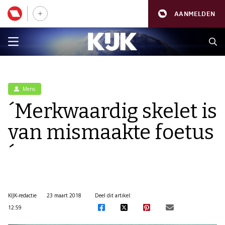
AANMELDEN
Mens
´Merkwaardig skelet is
van mismaakte foetus
´
KIJK-redactie
23 maart 2018
Deel dit artikel:
12:59