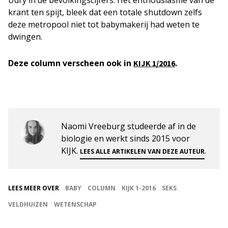
Udry in de bevolkingscijfers. Het enthousiasme van de
krant ten spijt, bleek dat een totale shutdown zelfs
deze metropool niet tot babymakerij had weten te
dwingen.
Deze column verscheen ook in
.
KIJK 1/2016
Naomi Vreeburg studeerde af in de
biologie en werkt sinds 2015 voor
KIJK.
.
LEES ALLE ARTIKELEN VAN DEZE AUTEUR
LEES MEER OVER
BABY
COLUMN
KIJK 1-2016
SEKS
VELDHUIZEN
WETENSCHAP