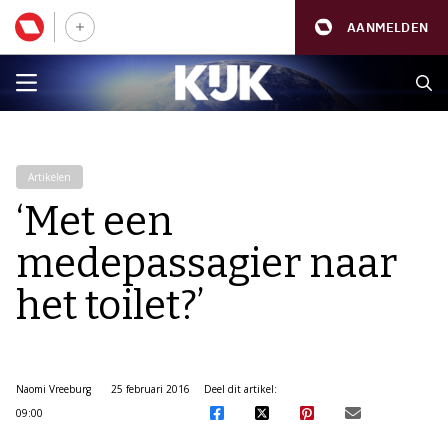
AANMELDEN
Artikelen
‘Met een
medepassagier naar
het toilet?’
Naomi Vreeburg
25 februari 2016
Deel dit artikel:
09:00