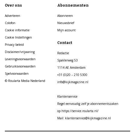
Over ons
Abonnementen
Adverteren
Abonneren
Colofon
Nieuwsbrief
Cookie informatie
Mijn account
Cookie Instellingen
Contact
Privacy beleid
Disclaimer/vrijwaring
Redactie
Leveringsvoorwaarden
Spaklerweg 53
Gebruiksvoorwaarden
1114 AE Amsterdam
Spelvoorwaarden
+31 (0)20 – 210 5300
© Roularta Media Nederland
info@kijkmagazine.nl
Klantenservice
Regel eenvoudig zelf je abonnementszaken
op https://service.roularta.nl/
Mail: klantenservice@kijkmagazine.nl