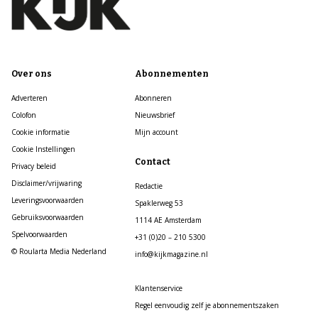
Over ons
Abonnementen
Adverteren
Abonneren
Colofon
Nieuwsbrief
Cookie informatie
Mijn account
Cookie Instellingen
Contact
Privacy beleid
Disclaimer/vrijwaring
Redactie
Leveringsvoorwaarden
Spaklerweg 53
Gebruiksvoorwaarden
1114 AE Amsterdam
Spelvoorwaarden
+31 (0)20 – 210 5300
© Roularta Media Nederland
info@kijkmagazine.nl
Klantenservice
Regel eenvoudig zelf je abonnementszaken