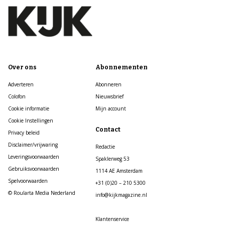
Over ons
Abonnementen
Adverteren
Abonneren
Colofon
Nieuwsbrief
Cookie informatie
Mijn account
Cookie Instellingen
Contact
Privacy beleid
Disclaimer/vrijwaring
Redactie
Leveringsvoorwaarden
Spaklerweg 53
Gebruiksvoorwaarden
1114 AE Amsterdam
Spelvoorwaarden
+31 (0)20 – 210 5300
© Roularta Media Nederland
info@kijkmagazine.nl
Klantenservice