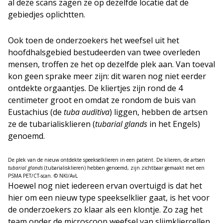
al deze scans zagen ze op dezelfde locatie dat de
gebiedjes oplichtten.
Ook toen de onderzoekers het weefsel uit het
hoofdhalsgebied bestudeerden van twee overleden
mensen, troffen ze het op dezelfde plek aan. Van toeval
kon geen sprake meer zijn: dit waren nog niet eerder
ontdekte orgaantjes. De kliertjes zijn rond de 4
centimeter groot en omdat ze rondom de buis van
Eustachius (de
tuba auditiva
) liggen, hebben de artsen
ze de tubarialisklieren (
tubarial glands
in het Engels)
genoemd.
De plek van de nieuw ontdekte speekselklieren in een patiënt. De klieren, de artsen
tubarial glands
(tubarialisklieren) hebben genoemd, zijn zichtbaar gemaakt met een
PSMA PET/CT-scan. © NKI/AvL
Hoewel nog niet iedereen ervan overtuigd is dat het
hier om een nieuw type speekselklier gaat, is het voor
de onderzoekers zo klaar als een klontje. Zo zag het
team onder de microscoop weefsel van slijmkliercellen