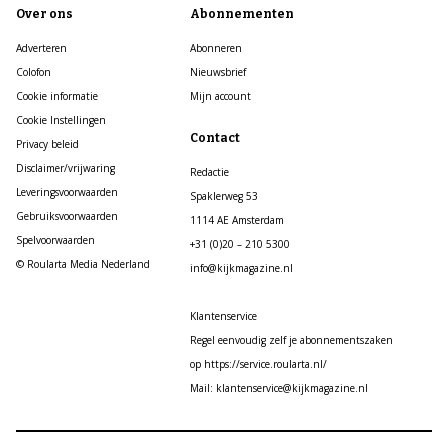
Over ons
Abonnementen
Adverteren
Abonneren
Colofon
Nieuwsbrief
Cookie informatie
Mijn account
Cookie Instellingen
Contact
Privacy beleid
Disclaimer/vrijwaring
Redactie
Leveringsvoorwaarden
Spaklerweg 53
Gebruiksvoorwaarden
1114 AE Amsterdam
Spelvoorwaarden
+31 (0)20 – 210 5300
© Roularta Media Nederland
info@kijkmagazine.nl
Klantenservice
Regel eenvoudig zelf je abonnementszaken
op https://service.roularta.nl/
Mail: klantenservice@kijkmagazine.nl