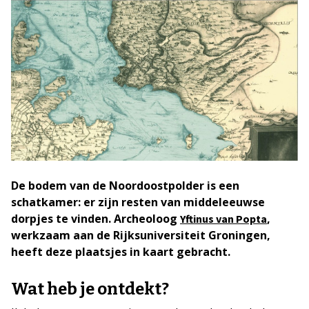
De bodem van de Noordoostpolder is een
schatkamer: er zijn resten van middeleeuwse
dorpjes te vinden. Archeoloog
,
Yftinus van Popta
werkzaam aan de Rijksuniversiteit Groningen,
heeft deze plaatsjes in kaart gebracht.
Wat heb je ontdekt?