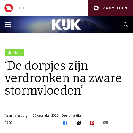
AANMELDEN
Mens
‘De dorpjes zijn
verdronken na zware
stormvloeden’
Naomi Vreeburg
03 december 2020
Deel dit artikel:
09:00