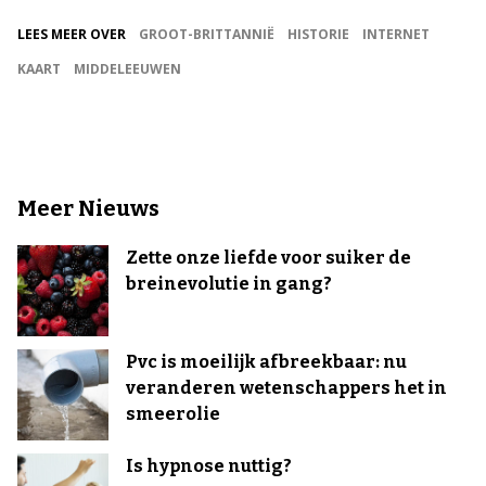
LEES MEER OVER
GROOT-BRITTANNIË
HISTORIE
INTERNET
KAART
MIDDELEEUWEN
Meer Nieuws
Zette onze liefde voor suiker de
breinevolutie in gang?
Pvc is moeilijk afbreekbaar: nu
veranderen wetenschappers het in
smeerolie
Is hypnose nuttig?