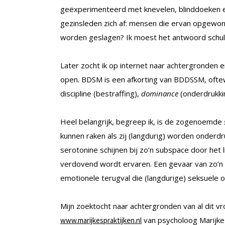
geëxperimenteerd met knevelen, blinddoeken en
gezinsleden zich af: mensen die ervan opgewond
worden geslagen? Ik moest het antwoord schuld
Later zocht ik op internet naar achtergronden e
open. BDSM is een afkorting van BDDSSM, oft
discipline
(bestraffing),
dominance
(onderdrukki
Heel belangrijk, begreep ik, is de zogenoemde
kunnen raken als zij (langdurig) worden onderdru
serotonine schijnen bij zo’n subspace door het 
verdovend wordt ervaren. Een gevaar van zo’n
emotionele terugval die (langdurige) seksuele 
Mijn zoektocht naar achtergronden van al dit vro
van psycholoog Marijke 
www.marijkespraktijken.nl