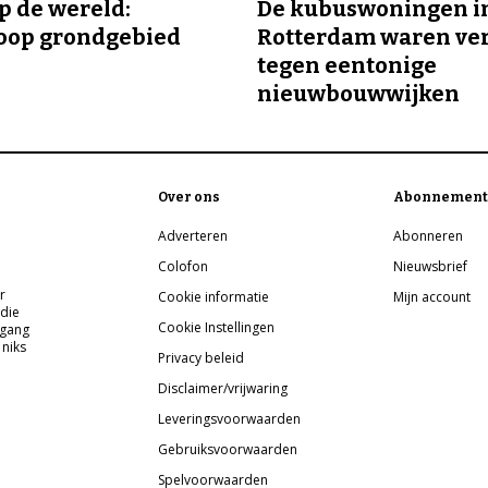
p de wereld:
De kubuswoningen i
oop grondgebied
Rotterdam waren ve
tegen eentonige
nieuwbouwwijken
Over ons
Abonnement
Adverteren
Abonneren
Colofon
Nieuwsbrief
r
Cookie informatie
Mijn account
 die
Cookie Instellingen
pgang
 niks
Privacy beleid
Disclaimer/vrijwaring
Leveringsvoorwaarden
Gebruiksvoorwaarden
Spelvoorwaarden