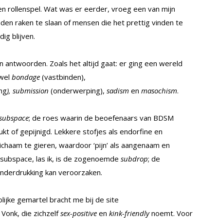
 rollenspel. Wat was er eerder, vroeg een van mijn
en raken te slaan of mensen die het prettig vinden te
ig blijven.
n antwoorden. Zoals het altijd gaat: er ging een wereld
ewel
bondage
(vastbinden),
ng
),
submission
(onderwerping),
sadism
en
masochism
.
subspace
; de roes waarin de beoefenaars van BDSM
kt of gepijnigd. Lekkere stofjes als endorfine en
lichaam te gieren, waardoor ‘pijn’ als aangenaam en
 subspace, las ik, is de zogenoemde
subdrop
; de
onderdrukking kan veroorzaken.
lijke gemartel bracht me bij de site
Vonk, die zichzelf
sex-positive
en
kink-friendly
noemt. Voor