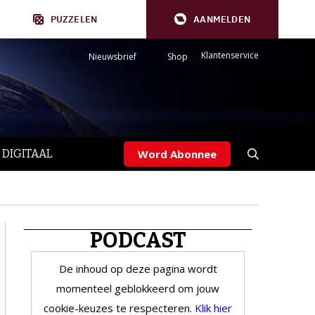
PUZZELEN
AANMELDEN
Klantenservice
Nieuwsbrief
Shop
 DIGITAAL
Word Abonnee
PODCAST
De inhoud op deze pagina wordt
momenteel geblokkeerd om jouw
cookie-keuzes te respecteren.
Klik hier