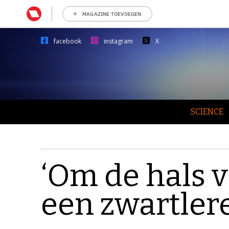
MAGAZINE TOEVOEGEN
facebook
instagram
X
SCIENCE
‘Om de hals 
een zwartler