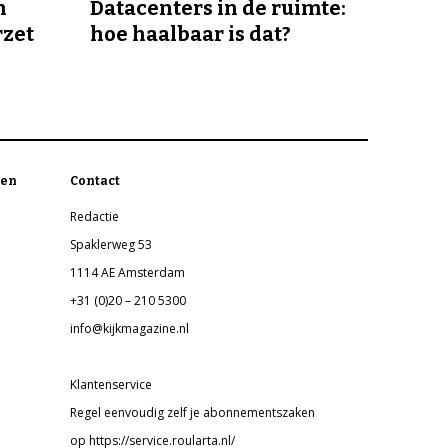
n
Datacenters in de ruimte:
rzet
hoe haalbaar is dat?
en
Contact
Redactie
Spaklerweg 53
1114 AE Amsterdam
+31 (0)20 – 210 5300
info@kijkmagazine.nl
Klantenservice
Regel eenvoudig zelf je abonnementszaken
op https://service.roularta.nl/