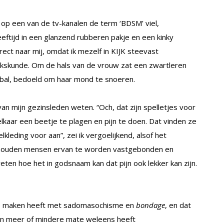
op een van de tv-kanalen de term ‘BDSM’ viel,
ftijd in een glanzend rubberen pakje en een kinky
ect naar mij, omdat ik mezelf in KIJK steevast
ekskunde. Om de hals van de vrouw zat een zwartleren
bal, bedoeld om haar mond te snoeren.
an mijn gezinsleden weten. “Och, dat zijn spelletjes voor
ar een beetje te plagen en pijn te doen. Dat vinden ze
leding voor aan”, zei ik vergoelijkend, alsof het
 houden mensen ervan te worden vastgebonden en
ten hoe het in godsnaam kan dat pijn ook lekker kan zijn.
te maken heeft met sadomasochisme en
bondage
, en dat
in meer of mindere mate weleens heeft