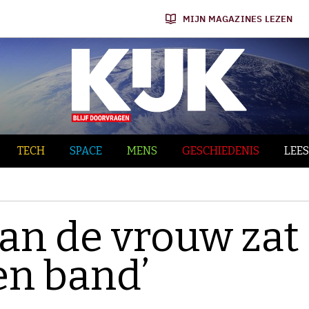
MIJN MAGAZINES LEZEN
TECH
SPACE
MENS
GESCHIEDENIS
LEES
van de vrouw zat
en band’