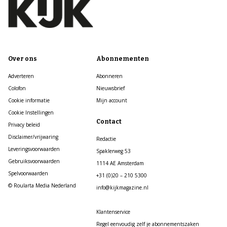
Over ons
Abonnementen
Adverteren
Abonneren
Colofon
Nieuwsbrief
Cookie informatie
Mijn account
Cookie Instellingen
Contact
Privacy beleid
Disclaimer/vrijwaring
Redactie
Leveringsvoorwaarden
Spaklerweg 53
Gebruiksvoorwaarden
1114 AE Amsterdam
Spelvoorwaarden
+31 (0)20 – 210 5300
© Roularta Media Nederland
info@kijkmagazine.nl
Klantenservice
Regel eenvoudig zelf je abonnementszaken