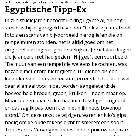
verbonden, vertelt egyptoloog Ben Haring. © Laurien Onderwater
Egyptische Tipp-Ex
In zijn studiejaren bezocht Haring Egypte al, en nog
steeds is hij er geregeld te vinden. “Ook al zijn er al veel
foto’s en scans van bijvoorbeeld hiërogliefen die op
tempelmuren stonden, het is altijd goed om het
origineel met eigen ogen te bekijken. Je ziet dan dingen
die je anders niet had gezien.” Hij geeft een voorbeeld.
“De muur van een tempel die we eens bezochten, was
bezaaid met grote hiërogliefen. Hij diende als een
kalender van offers en feesten, en er stond ook op wat
daar allemaal voor moet worden aangeleverd; de
hoeveelheid broden, graan, kruiken – noem maar op.
Maar op een paar zuilen had men tekst gecorrigeerd,
en dat zag ik pas toen ik er met mijn neus bovenop
stond.” Om deze tekst te wijzigen, waren er kilo’s gips
nodig om de oude tekens dicht te smeren; een soort
Tipp-Ex dus. Vervolgens moest men opnieuw de juiste