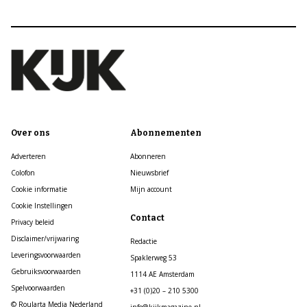
Over ons
Abonnementen
Adverteren
Abonneren
Colofon
Nieuwsbrief
Cookie informatie
Mijn account
Cookie Instellingen
Contact
Privacy beleid
Disclaimer/vrijwaring
Redactie
Leveringsvoorwaarden
Spaklerweg 53
Gebruiksvoorwaarden
1114 AE Amsterdam
Spelvoorwaarden
+31 (0)20 – 210 5300
© Roularta Media Nederland