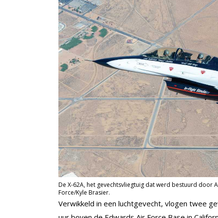
De X-62A, het gevechtsvliegtuig dat werd bestuurd door AI 
Force/Kyle Brasier.
Verwikkeld in een luchtgevecht, vlogen twee g
uur boven de Edwards Air Force Base in Califor