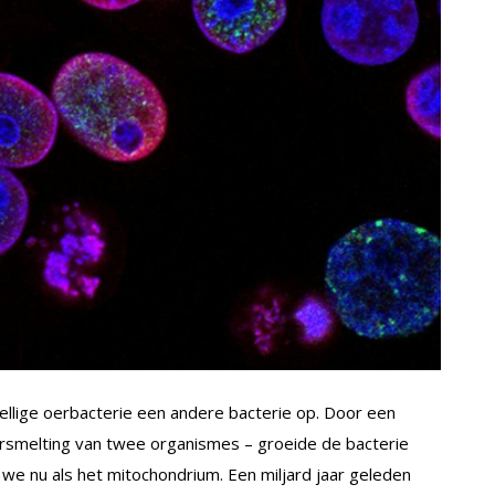
ellige oerbacterie een andere bacterie op. Door een
smelting van twee organismes – groeide de bacterie
n we nu als het mitochondrium. Een miljard jaar geleden