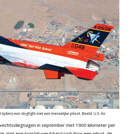
tijdens een dogfight met een menselijke piloot. Beeld: U.S. Air
evechtsvliegtuigen in september met 1900 kilometer per
nië. Het ene toestel werd bestuurd door een piloot, de