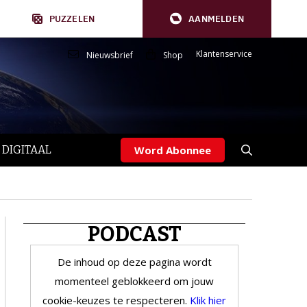
PUZZELEN
AANMELDEN
Klantenservice
Nieuwsbrief
Shop
 DIGITAAL
Word Abonnee
PODCAST
De inhoud op deze pagina wordt
momenteel geblokkeerd om jouw
cookie-keuzes te respecteren.
Klik hier