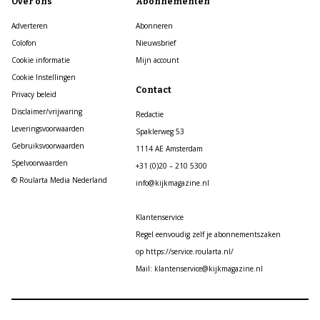
Over ons
Abonnementen
Adverteren
Abonneren
Colofon
Nieuwsbrief
Cookie informatie
Mijn account
Cookie Instellingen
Contact
Privacy beleid
Disclaimer/vrijwaring
Redactie
Leveringsvoorwaarden
Spaklerweg 53
Gebruiksvoorwaarden
1114 AE Amsterdam
Spelvoorwaarden
+31 (0)20 – 210 5300
© Roularta Media Nederland
info@kijkmagazine.nl
Klantenservice
Regel eenvoudig zelf je abonnementszaken
op https://service.roularta.nl/
Mail: klantenservice@kijkmagazine.nl