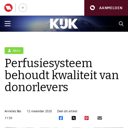
AANMELDEN
Mens
Perfusiesysteem
behoudt kwaliteit van
donorlevers
Annelies Bes
12 november 2020
Deel dit artikel:
11:59