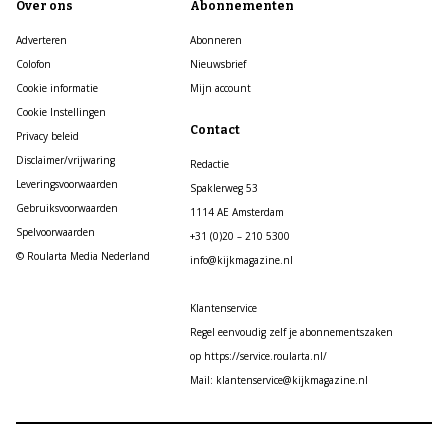
Over ons
Abonnementen
Adverteren
Abonneren
Colofon
Nieuwsbrief
Cookie informatie
Mijn account
Cookie Instellingen
Contact
Privacy beleid
Disclaimer/vrijwaring
Redactie
Leveringsvoorwaarden
Spaklerweg 53
Gebruiksvoorwaarden
1114 AE Amsterdam
Spelvoorwaarden
+31 (0)20 – 210 5300
© Roularta Media Nederland
info@kijkmagazine.nl
Klantenservice
Regel eenvoudig zelf je abonnementszaken
op https://service.roularta.nl/
Mail: klantenservice@kijkmagazine.nl