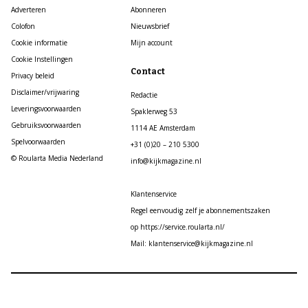
Adverteren
Abonneren
Colofon
Nieuwsbrief
Cookie informatie
Mijn account
Cookie Instellingen
Contact
Privacy beleid
Disclaimer/vrijwaring
Redactie
Leveringsvoorwaarden
Spaklerweg 53
Gebruiksvoorwaarden
1114 AE Amsterdam
Spelvoorwaarden
+31 (0)20 – 210 5300
© Roularta Media Nederland
info@kijkmagazine.nl
Klantenservice
Regel eenvoudig zelf je abonnementszaken
op https://service.roularta.nl/
Mail: klantenservice@kijkmagazine.nl