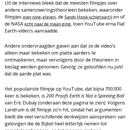
Uit de interviews bleek dat de meesten filmpjes over
andere samenzweringstheorieën bekeken, waaronder
filmpjes
, de
en of
over nine-eleven
Sandy Hook-schietpartij
de NASA
, toen YouTube erna Flat
echt naar de maan ging
Earth-video’s aanraadde.
Andere ondervraagden gaven aan dat ze de video’s
alleen maar bekeken om platte aarders te
ontmaskeren, maar vervolgens door de theorieën in
beslag werden genomen. Gevolg: ze geloofden nu
juist
dat de aarde plat was.
Het populairste filmpje op YouTube, dat bijna 700.000
keer is bekeken, is
200 Proofs Earth is Not a Spinning Ball
van Eric Dubay (onderaan deze pagina te zien). Volgens
Landrum is dit filmpje zo’n hit, omdat het argumenten
biedt die veel verschillende denkwijzen aanspreken: van
gelovigen die de Bijbel heel letterlijk nemen tot