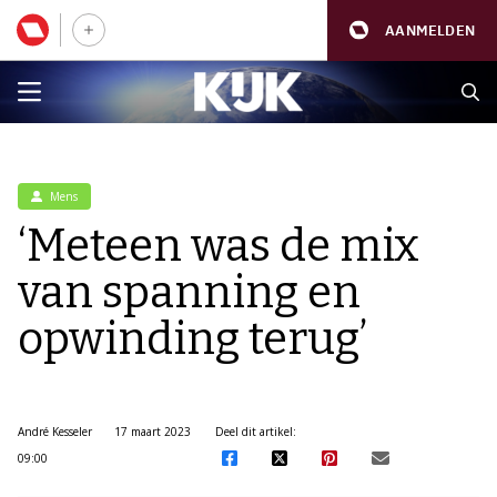
AANMELDEN
Mens
‘Meteen was de mix
van spanning en
opwinding terug’
André Kesseler
17 maart 2023
Deel dit artikel:
09:00