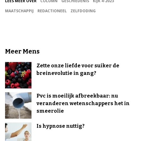
LEES MEER OVER
COLUMN
GESCHIEDENIS
KIJK 4-2023
MAATSCHAPPIJ
REDACTIONEEL
ZELFDODING
Meer Mens
Zette onze liefde voor suiker de
breinevolutie in gang?
Pvc is moeilijk afbreekbaar: nu
veranderen wetenschappers het in
smeerolie
Is hypnose nuttig?